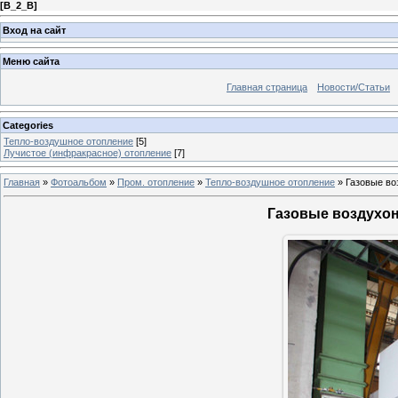
[
B_2_B
]
Вход на сайт
Меню сайта
Главная страница
Новости/Статьи
Categories
Тепло-воздушное отопление
[5]
Лучистое (инфракрасное) отопление
[7]
Главная
»
Фотоальбом
»
Пром. отопление
»
Тепло-воздушное отопление
»
Газовые во
Газовые воздухо