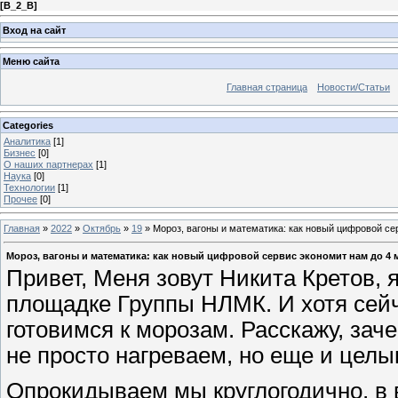
[
B_2_B
]
Вход на сайт
Меню сайта
Главная страница
Новости/Статьи
Categories
Аналитика
[1]
Бизнес
[0]
О наших партнерах
[1]
Наука
[0]
Технологии
[1]
Прочее
[0]
Главная
»
2022
»
Октябрь
»
19
»
Мороз, вагоны и математика: как новый цифровой сер
Мороз, вагоны и математика: как новый цифровой сервис экономит нам до 4 м
Привет, Меня зовут Никита Кретов, 
площадке Группы НЛМК. И хотя сейч
готовимся к морозам. Расскажу, за
не просто нагреваем, но еще и цел
Опрокидываем мы круглогодично, в 